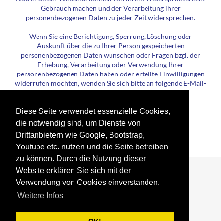
Gebrauch machen und der Verarbeitung ihrer
personenbezogenen Daten zu jeder Zeit widersprechen.
Wenn Sie eine Berichtigung, Sperrung, Löschung oder
Auskunft über die zu Ihrer Person gespeicherten
personenbezogenen Daten wünschen oder Fragen bzgl. der
Erhebung, Verarbeitung oder Verwendung Ihrer
personenbezogenen Daten haben oder erteilte Einwilligungen
widerrufen möchten, wenden Sie sich bitte an folgende E-Mail-
Adresse: info@skysmart-iot.de
Quelle: datenschutz.org
Diese Seite verwendet essenzielle Cookies,
die notwendig sind, um Dienste von
Drittanbietern wie Google, Bootstrap,
Youtube etc. nutzen und die Seite betreiben
zu können. Durch die Nutzung dieser
Website erklären Sie sich mit der
Verwendung von Cookies einverstanden.
Weitere Infos
Startseite