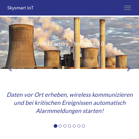
Previous
Nex
nizieren
Überwachen Sie Ihre Agrarprodukte und g
atisch
rechtzeitig ein!
Temperatur, Bodenfeuchtigkeit, unge
Ereignisse...